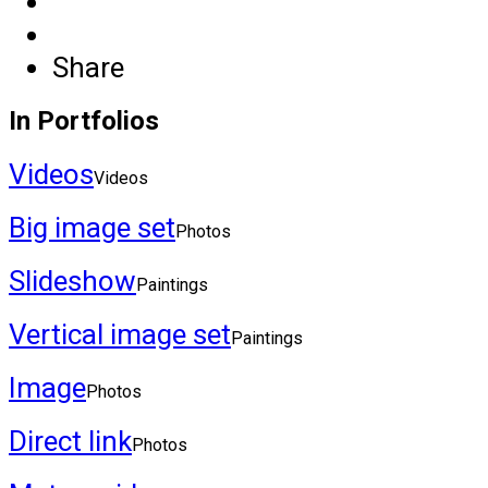
Share
In Portfolios
Videos
Videos
Big image set
Photos
Slideshow
Paintings
Vertical image set
Paintings
Image
Photos
Direct link
Photos