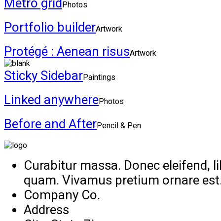
Metro grid
Photos
Portfolio builder
Artwork
Protégé : Aenean risus
Artwork
Sticky Sidebar
Paintings
Linked anywhere
Photos
Before and After
Pencil & Pen
Curabitur massa. Donec eleifend, libe
quam. Vivamus pretium ornare est
Company Co.
Address